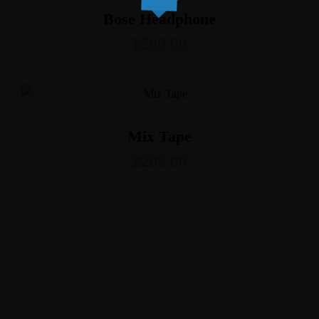
Bose Headphone
$
299.00
Mix Tape
$
299.00