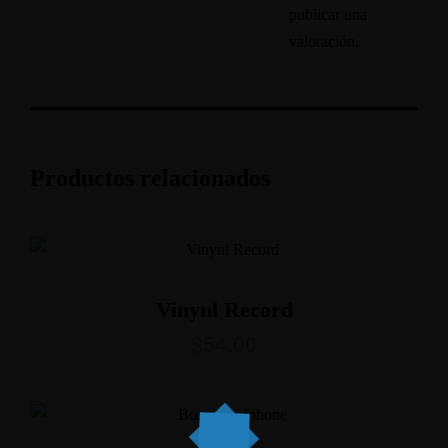
publicar una
valoración.
Productos relacionados
Vinynl Record
$
54.00